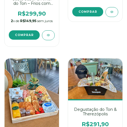
do Ton – Frios com
Brownies e Vinho
COMPRAR
R$299,90
2
x de
R$149,95
sem juros
Degustação do Ton &
Therezópolis
R$291,90